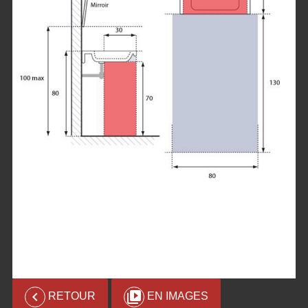


RETOUR
EN IMAGES